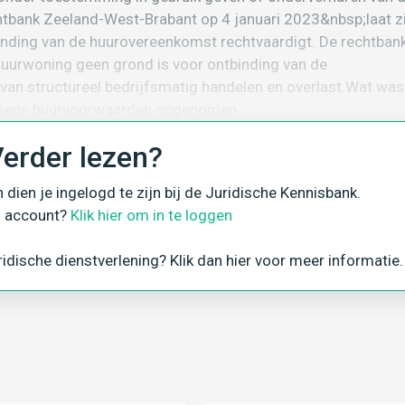
htbank Zeeland-West-Brabant op 4 januari 2023&nbsp;laat z
tbinding van de huurovereenkomst rechtvaardigt. De rechtban
 huurwoning geen grond is voor ontbinding van de
van structureel bedrijfsmatig handelen en overlast.Wat was
gemene huurvoorwaarden opgenomen…
erder lezen?
n dien je ingelogd te zijn bij de Juridische Kennisbank.
n account?
Klik hier om in te loggen
iviteiten
Onderhuur
idische dienstverlening? Klik dan hier voor meer informatie.