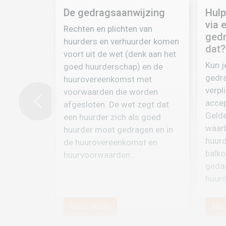
De gedragsaanwijzing
Hulp
via 
Rechten en plichten van
gedr
huurders en verhuurder komen
dat?
voort uit de wet (denk aan het
Kun j
goed huurderschap) en de
gedra
huurovereenkomst met
verpl
voorwaarden die worden
accep
afgesloten. De wet zegt dat
Previous
Gelde
een huurder zich als goed
waarb
huurder moet gedragen en in
huurd
de huurovereenkomst en
balko
huurvoorwaarden…
gedaa
huur
Meer lezen
Mee