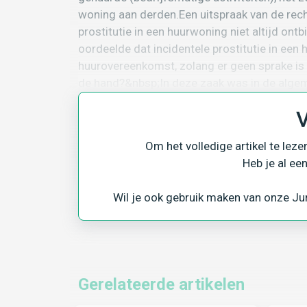
woning aan derden.Een uitspraak van de rec
prostitutie in een huurwoning niet altijd on
oordeelde dat incidentele prostitutie in een
huurovereenkomst, zolang er geen sprake is 
de hand?&nbsp;In deze zaak was in de al
V
Trefwoorden:
Om het volledige artikel te leze
Heb je al ee
Prostitutie
Overlast
Bedrijfsmatige Act
Wil je ook gebruik maken van onze Jur
Gerelateerde artikelen