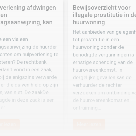
verlening afdwingen
Bewijsoverzicht voor
een
illegale prostitutie in d
agsaanwijzing, kan
huurwoning
Het aanbieden van gelegen
e een via een
tot prostitutie in een
gsaanwijzing de huurder
huurwoning zonder de
ichten om hulpverlening te
benodigde vergunningen is
teren? De rechtbank
ernstige schending van de
rland vond in een zaak,
huurovereenkomst. In
ij de enigszins verwarde
dergelijke gevallen kan de
er die duiven hield op zijn
verhuurder de rechter
n, van niet. De zaakDe
verzoeken om ontbinding v
gde in deze zaak is een
de huurovereenkomst en
der…
ontruiming…
r lezen
Meer lezen