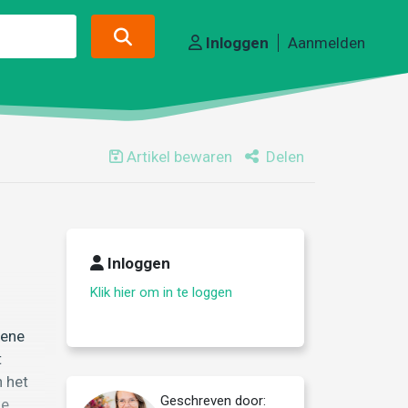
Inloggen
Aanmelden
Artikel bewaren
Delen
Inloggen
Klik hier om in te loggen
mene
t
n het
Geschreven door:
de