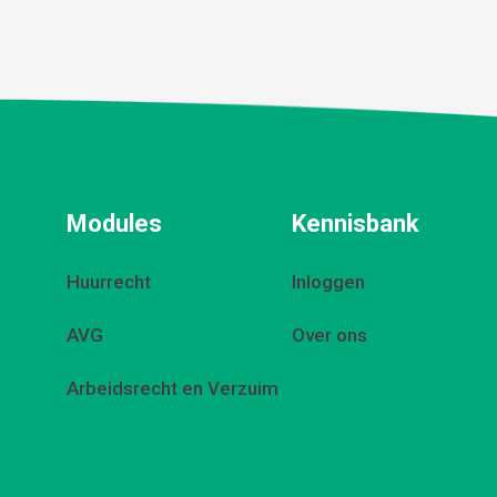
Modules
Kennisbank
Huurrecht
Inloggen
AVG
Over ons
Arbeidsrecht en Verzuim