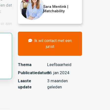
ien dat
Sara Mentink |
k
Matchability
 er aan
Ik wil contact met een
jurist
Thema
Leefbaarheid
Publicatiedatum
26 jan 2024
Laaste
3 maanden
update
geleden