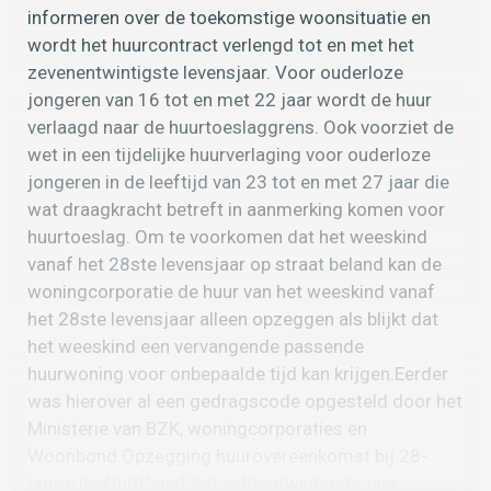
informeren over de toekomstige woonsituatie en
wordt het huurcontract verlengd tot en met het
zevenentwintigste levensjaar. Voor ouderloze
jongeren van 16 tot en met 22 jaar wordt de huur
verlaagd naar de huurtoeslaggrens. Ook voorziet de
wet in een tijdelijke huurverlaging voor ouderloze
jongeren in de leeftijd van 23 tot en met 27 jaar die
wat draagkracht betreft in aanmerking komen voor
huurtoeslag. Om te voorkomen dat het weeskind
vanaf het 28ste levensjaar op straat beland kan de
woningcorporatie de huur van het weeskind vanaf
het 28ste levensjaar alleen opzeggen als blijkt dat
het weeskind een vervangende passende
huurwoning voor onbepaalde tijd kan krijgen.Eerder
was hierover al een gedragscode opgesteld door het
Ministerie van BZK, woningcorporaties en
Woonbond.Opzegging huurovereenkomst bij 28-
jarige leeftijdVanaf het achtentwintigste jaar…