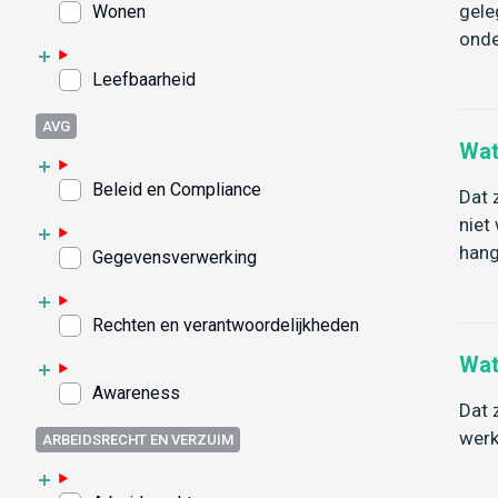
gele
Wonen
onde
Leefbaarheid
AVG
Wat
Beleid en Compliance
Dat 
niet
hang
Gegevensverwerking
Rechten en verantwoordelijkheden
Wat
Awareness
Dat 
werk
ARBEIDSRECHT EN VERZUIM