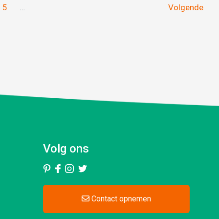
5
…
Volgende
Volg ons
Contact opnemen