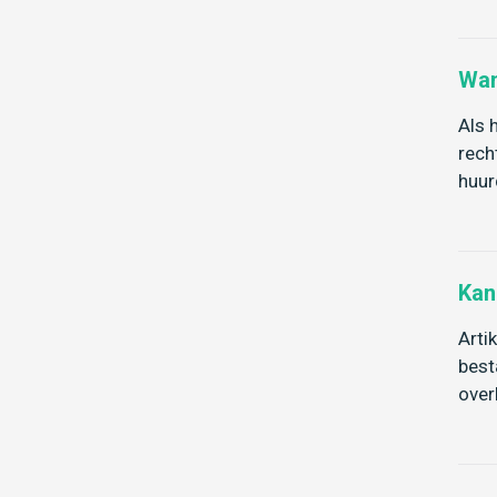
Wan
Als 
rech
huur
Kan
Arti
best
over