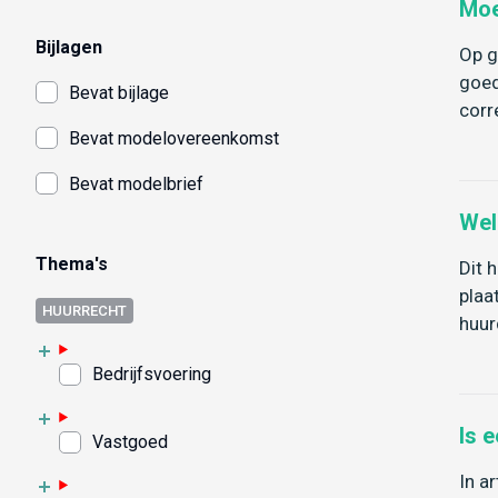
Moe
Bijlagen
Op g
goed
Bevat bijlage
corr
Bevat modelovereenkomst
Bevat modelbrief
Wel
Thema's
Dit 
plaa
HUURRECHT
huur
Bedrijfsvoering
Is 
Vastgoed
In a