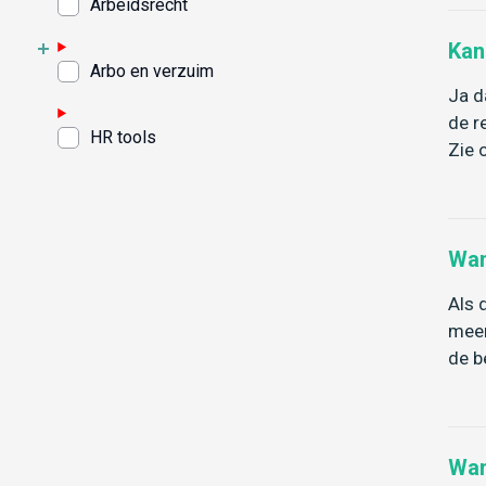
Arbeidsrecht
Kan
Arbo en verzuim
Ja d
de r
HR tools
Zie 
Wan
Als 
meer
de b
Wan