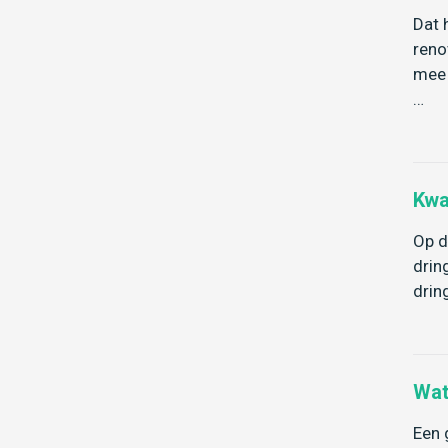
Dat 
reno
mee 
…
Kwa
Op d
drin
drin
Wat
Een 