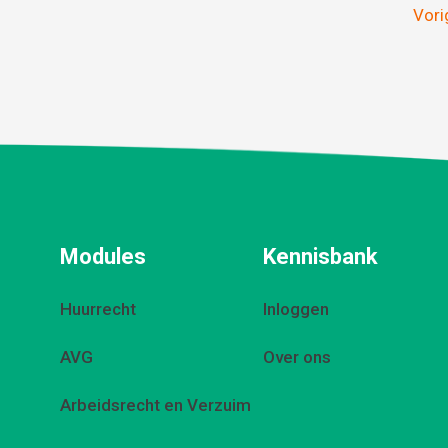
Vori
Modules
Kennisbank
Huurrecht
Inloggen
AVG
Over ons
Arbeidsrecht en Verzuim