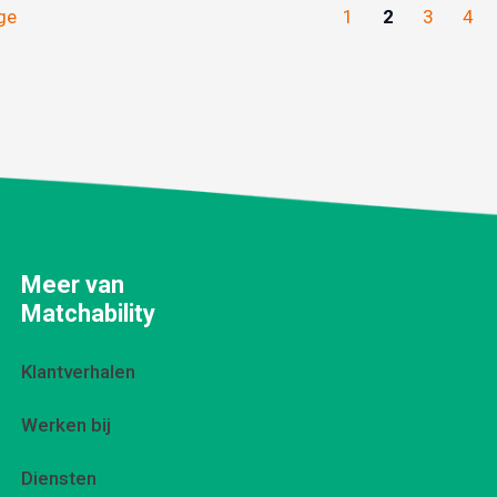
ge
1
2
3
4
Meer van
Matchability
Klantverhalen
Werken bij
Diensten