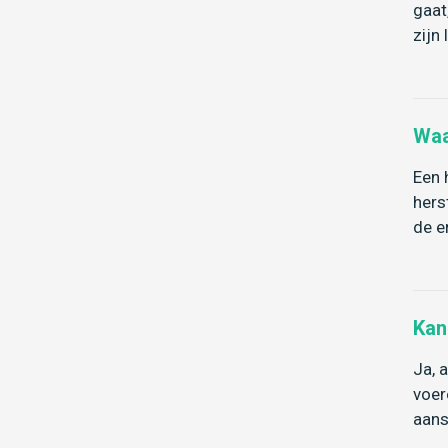
gaat
zijn
Waa
Een 
hers
de e
Kan
Ja, 
voer
aans