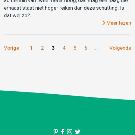
achtertuin van twee meter hoog, dan mag een haag die
ernaast staat niet hoger reiken dan deze schutting. Is
dat wel zo?…
Meer lezen
Vorige
1
2
3
4
5
6
…
Volgende