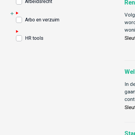
Arbeidsrecht
Ren
Volg
Arbo en verzuim
word
woni
Sleu
HR tools
Wel
In d
gaan
cont
Sleu
Sta