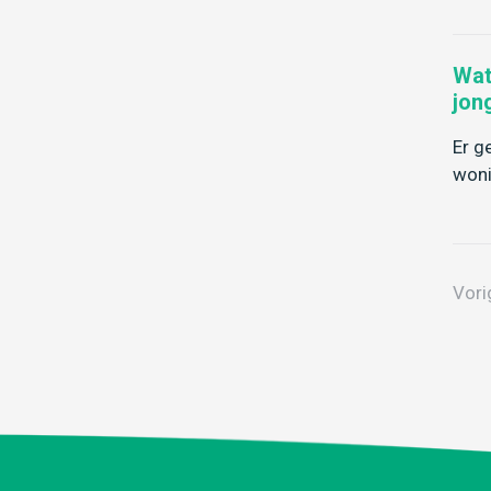
Wat
jon
Er g
woni
Vori