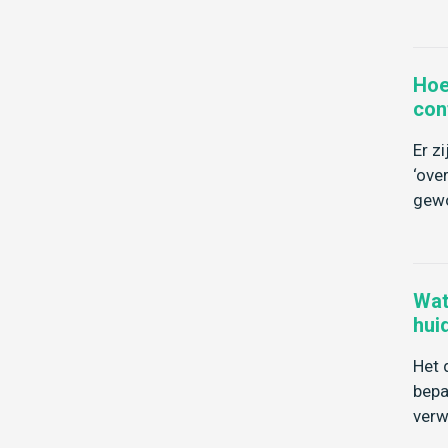
Hoe
con
Er z
‘ove
gewo
Wat
hui
Het 
bepa
verw