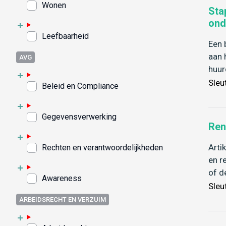
Wonen
Sta
ond
Leefbaarheid
Een 
aan 
AVG
huur
Sleu
Beleid en Compliance
Gegevensverwerking
Ren
Arti
Rechten en verantwoordelijkheden
en r
of d
Awareness
Sleu
ARBEIDSRECHT EN VERZUIM