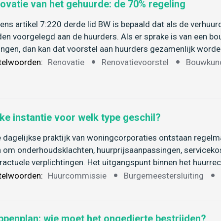
ovatie van het gehuurde: de 70% regeling
ens artikel 7:220 derde lid BW is bepaald dat als de verhuurd
en voorgelegd aan de huurders. Als er sprake is van een bo
ngen, dan kan dat voorstel aan huurders gezamenlijk worde
telwoorden:
Renovatie
Renovatievoorstel
Bouwkund
ke instantie voor welk type geschil?
e dagelijkse praktijk van woningcorporaties ontstaan regelm
 om onderhoudsklachten, huurprijsaanpassingen, servicekost
ractuele verplichtingen. Het uitgangspunt binnen het huurrec
telwoorden:
Huurcommissie
Burgemeestersluiting
ppenplan: wie moet het ongedierte bestrijden?