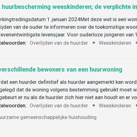
 huurbescherming weeskinderen; de verplichte in
rkingtredingsdatum 1 januari 2024Met deze wet is een woni
lijden van de ouder te informeren over de toekomstige woon
zevenentwintigste levensjaar. Voor ouderloze jongeren van 
telwoorden:
Overlijden van de huurder
Weeskinderen
verschillende bewoners van een huurwoning
dat een huurder definitief als huurder aangemerkt kan worde
gelegd dat de woning volgens bestemming gebruikt moet 
gebeurt er nu als de huurder zich hier niet aan houdt en er 
telwoorden:
Overlijden van de huurder
Weeskinderen
uurzame gemeenschappelijke huishouding