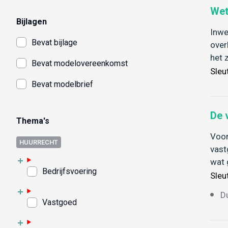
Wet
Bijlagen
Inwe
Bevat bijlage
over
het 
Bevat modelovereenkomst
Sleu
Bevat modelbrief
De 
Thema's
Voor
HUURRECHT
vast
wat 
Bedrijfsvoering
Sleu
D
Vastgoed