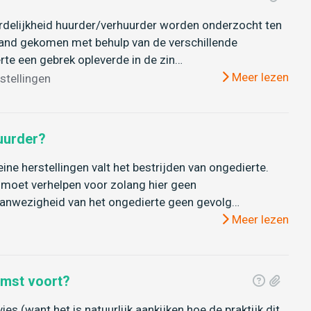
rdelijkheid huurder/verhuurder worden onderzocht ten
stand gekomen met behulp van de verschillende
rte een gebrek opleverde in de zin…
Meer lezen
rstellingen
uurder?
ine herstellingen valt het bestrijden van ongedierte.
 moet verhelpen voor zolang hier geen
anwezigheid van het ongedierte geen gevolg…
Meer lezen
omst voort?
es (want het is natuurlijk aankijken hoe de praktijk dit