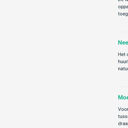
oppa
toeg
Nee
Het 
huur
natu
Moe
Voor
tuss
draa