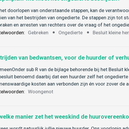
het doorlopen van onderstaande stappen, kan de verantwoo
ien van het bestrijden van ongedierte. De stappen zijn tot 
praken en arresten van rechters over de vraag of het ongedie
telwoorden:
Gebreken
Ongedierte
Besluit kleine he
trijden van bedwantsen, voor de huurder of verh
meenOnder sub R van de bijlage behorende bij het Besluit kle
besluit benoemd daarbij dat een huurder zelf het ongedierte
enswaardige kosten aan verbonden zijn én voor zover de a
telwoorden:
Woongenot
welke manier zet het weeskind de huurovereenk
ees wordt natuurlijk jullie nieuwe huurder. Ons voorlopig advi