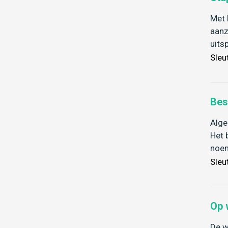
Met 
aanz
uits
Sleu
Bes
Alge
Het 
noem
Sleu
Op 
De w