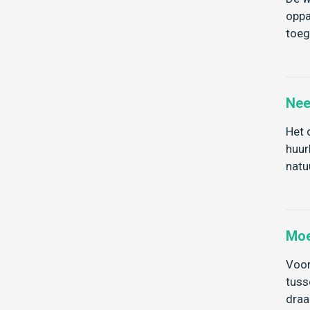
oppa
toeg
Nee
Het 
huur
natu
Moe
Voor
tuss
draa