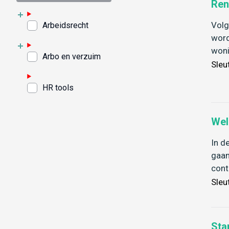
Ren
Volg
Arbeidsrecht
word
woni
Arbo en verzuim
Sleu
HR tools
Wel
In d
gaan
cont
Sleu
Sta