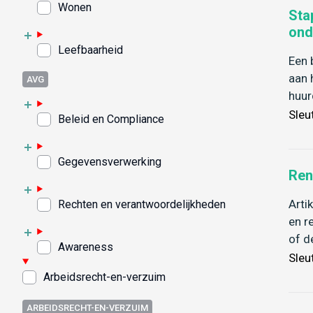
Wonen
Sta
ond
Leefbaarheid
Een 
aan 
AVG
huur
Sleu
Beleid en Compliance
Gegevensverwerking
Ren
Arti
Rechten en verantwoordelijkheden
en r
of d
Awareness
Sleu
Arbeidsrecht-en-verzuim
ARBEIDSRECHT-EN-VERZUIM