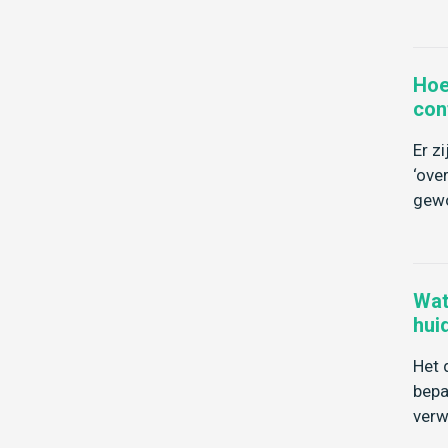
Hoe
con
Er z
‘ove
gewo
Wat
hui
Het 
bepa
verw