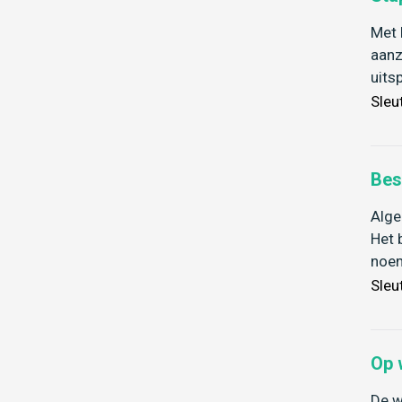
Met 
aanz
uits
Sleu
Bes
Alge
Het 
noem
Sleu
Op 
De w