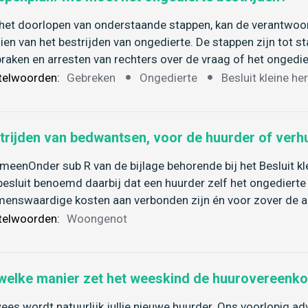
het doorlopen van onderstaande stappen, kan de verantwoo
ien van het bestrijden van ongedierte. De stappen zijn tot 
praken en arresten van rechters over de vraag of het ongedie
telwoorden:
Gebreken
Ongedierte
Besluit kleine he
trijden van bedwantsen, voor de huurder of verh
meenOnder sub R van de bijlage behorende bij het Besluit kle
besluit benoemd daarbij dat een huurder zelf het ongedierte
enswaardige kosten aan verbonden zijn én voor zover de a
telwoorden:
Woongenot
welke manier zet het weeskind de huurovereenk
ees wordt natuurlijk jullie nieuwe huurder. Ons voorlopig advi