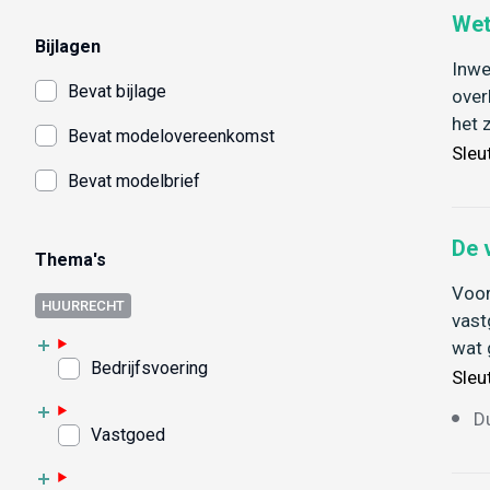
Wet
Bijlagen
Inwe
Bevat bijlage
over
het 
Bevat modelovereenkomst
Sleu
Bevat modelbrief
De 
Thema's
Voor
HUURRECHT
vast
wat 
Bedrijfsvoering
Sleu
D
Vastgoed