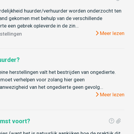
rdelijkheid huurder/verhuurder worden onderzocht ten
stand gekomen met behulp van de verschillende
rte een gebrek opleverde in de zin…
Meer lezen
rstellingen
uurder?
ine herstellingen valt het bestrijden van ongedierte.
 moet verhelpen voor zolang hier geen
anwezigheid van het ongedierte geen gevolg…
Meer lezen
omst voort?
es (want het is natuurlijk aankijken hoe de praktijk dit