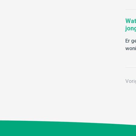
Wat
jon
Er g
woni
Vori