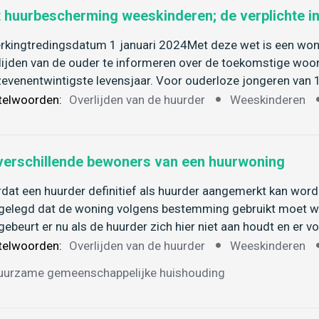
 huurbescherming weeskinderen; de verplichte in
rkingtredingsdatum 1 januari 2024Met deze wet is een woni
lijden van de ouder te informeren over de toekomstige woon
zevenentwintigste levensjaar. Voor ouderloze jongeren van 
telwoorden:
Overlijden van de huurder
Weeskinderen
verschillende bewoners van een huurwoning
dat een huurder definitief als huurder aangemerkt kan worde
gelegd dat de woning volgens bestemming gebruikt moet 
gebeurt er nu als de huurder zich hier niet aan houdt en er 
telwoorden:
Overlijden van de huurder
Weeskinderen
uurzame gemeenschappelijke huishouding