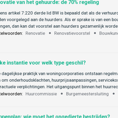
ovatie van het gehuurde: de 70% regeling
ens artikel 7:220 derde lid BW is bepaald dat als de verhuurd
en voorgelegd aan de huurders. Als er sprake is van een bo
ngen, dan kan dat voorstel aan huurders gezamenlijk worde
telwoorden:
Renovatie
Renovatievoorstel
Bouwkund
ke instantie voor welk type geschil?
e dagelijkse praktijk van woningcorporaties ontstaan regelm
 om onderhoudsklachten, huurprijsaanpassingen, servicekost
ractuele verplichtingen. Het uitgangspunt binnen het huurrec
telwoorden:
Huurcommissie
Burgemeestersluiting
ppenplan: wie moet het ongedierte bestrijden?